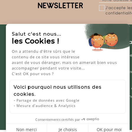
NEWSLETTER
J'accepte les
confidentiali
Salut c'est nous...
les Cookies !
A propos
Besoin d'a
On a attendu d'être sûrs que le
Notre marque
Mon compt
contenu de ce site vous intéresse
avant de vous déranger, mais on aimerait bien vous
Nos points de vente
Livraison
accompagner pendant votre visite...
Notre blog
Guide d'entr
C'est OK pour vous ?
Presse
CGV
Voici pourquoi nous utilisons des
Nous rejoindre
Politique de 
cookies.
Contactez-n
Partage de données avec Google
Mesure d'audience & Analytics
Consentements certifiés par
Non merci
Je choisis
OK pour moi