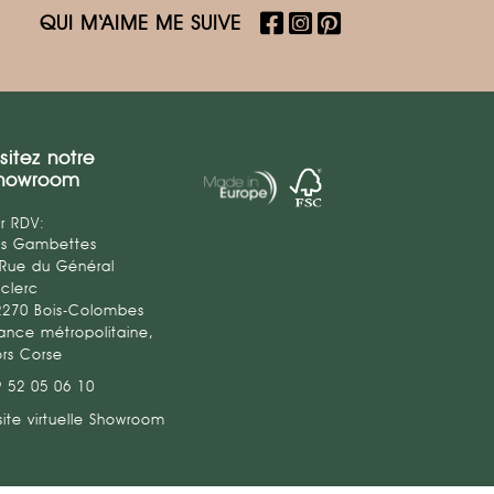
QUI M‘AIME ME SUIVE
isitez notre
howroom
r RDV:
es Gambettes
 Rue du Général
clerc
2270 Bois-Colombes
ance métropolitaine,
ors Corse
9 52 05 06 10
site virtuelle Showroom