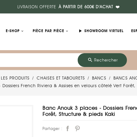
LIVRAISON OFFERTE
À PARTIR DE 600€ D'ACHAT
❤️
play_arrow
E-SHOP
PIÈCE PAR PIÈCE
SHOWROOM VIRTUEL
ES
search
Rechercher
 LES PRODUITS
CHAISES ET TABOURETS
BANCS
BANCS AN
Dossiers French Riviera & Assises en velours côtelé Vert Forêt,
Banc Anouk 3 places - Dossiers Frenc
Forêt, Structure & pieds Kaki
Partager :