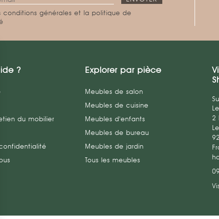
 conditions générales et la politique de
té
ide ?
Explorer par pièce
V
S
e
Meubles de salon
Su
Meubles de cuisine
L
2
etien du mobilier
Meubles d'enfants
Le
Meubles de bureau
9
confidentialité
Meubles de jardin
Fr
h
ous
Tous les meubles
0
Vi