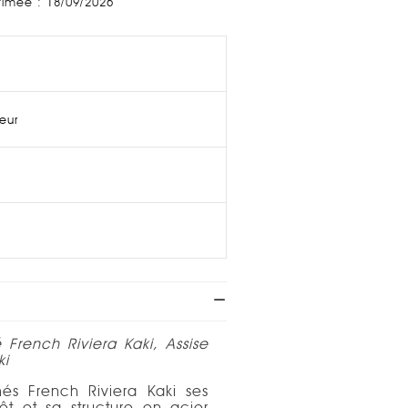
stimée : 18/09/2026
ieur
French Riviera Kaki, Assise
ki
més French Riviera Kaki ses
êt et sa structure en acier