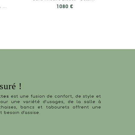
Miroir en demi-lune Sidonie, Stratifié Bois...
1080 €
suré !
ttes
est une fusion de confort, de style et
pour une variété d'usages, de la salle à
haises, bancs et tabourets offrent une
 besoin d'assise.