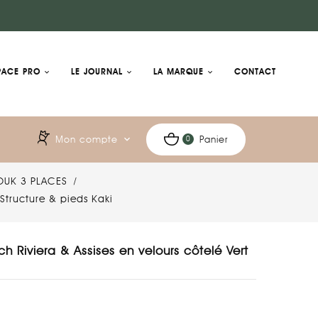
PACE PRO
LE JOURNAL
LA MARQUE
CONTACT
Mon compte
expand_more
Panier
0
OUK 3 PLACES
 Structure & pieds Kaki
h Riviera & Assises en velours côtelé Vert