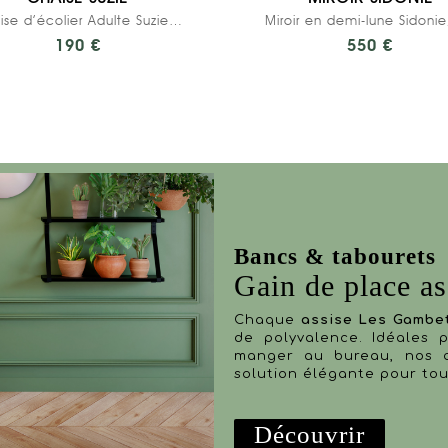
Chaise d’écolier Adulte Suzie Stratifié Dossier...
190 €
550 €
Bancs & tabourets
Gain de place as
Chaque
assise Les Gambe
de polyvalence. Idéales 
manger au bureau, nos c
solution élégante pour tout
Découvrir