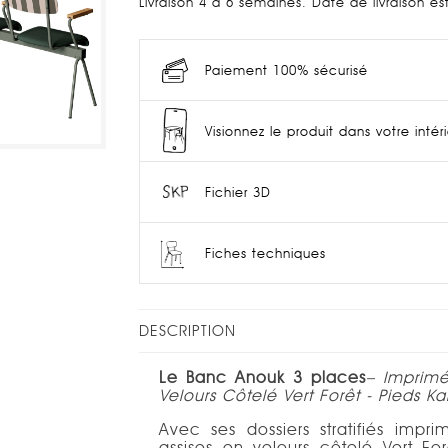
Livraison 4 à 6 semaines. Date de livraison e
Paiement 100% sécurisé
Visionnez le produit dans votre intér
Fichier 3D
Fiches techniques
DESCRIPTION
Le Banc Anouk 3 places
–
Imprimé 
Velours Côtelé Vert Forêt - Pieds Ka
Avec ses dossiers stratifiés impri
assises en velours côtelé Vert For