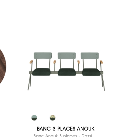
BANC 3 PLACES ANOUK
Banc Anouk 3 places - Dossiers Stratifié Uni...