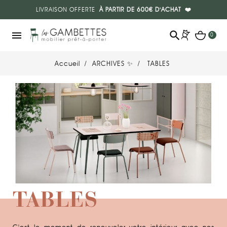
LIVRAISON OFFERTE
À PARTIR DE 600€ D'ACHAT
❤️
search
menu
0
Accueil
ARCHIVES ✨
TABLES
TABLES
C'est le moment de renouveler votre intérieur avec nos