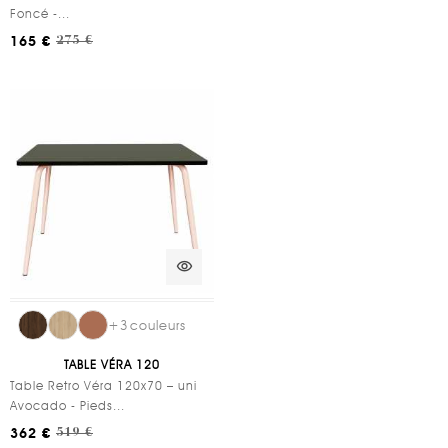
Foncé -...
165 €
275 €
visibility
+
3
couleurs
TABLE VÉRA 120
Table Retro Véra 120x70 – uni
Avocado - Pieds...
362 €
519 €