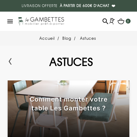
LIVRAISON OFFERTE
À PARTIR DE 600€ D'ACHAT
❤️
search
menu
0
Accueil
Blog
Astuces
‹
ASTUCES
Comment monter votre
table Les Gambettes ?