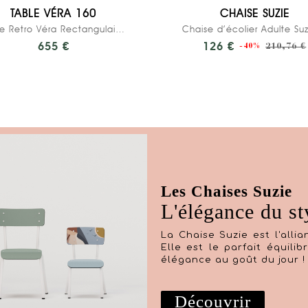
TABLE VÉRA 160
CHAISE SUZIE
Table Retro Véra Rectangulaire 160×80 –...
655 €
126 €
210,76 €
-40%
Les Chaises Suzie
L'élégance du sty
La Chaise Suzie est l'alli
Elle est le parfait équili
élégance au goût du jour !
Découvrir