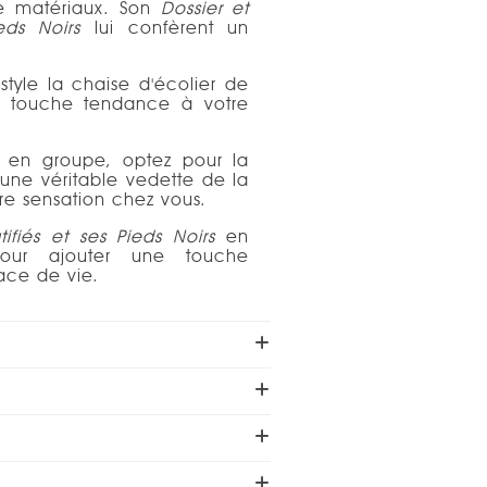
de matériaux. Son
Dossier et
ieds Noirs
lui confèrent un
tyle la chaise d'écolier de
e touche tendance à votre
ou en groupe,
o
ptez pour la
 une véritable vedette de la
re sensation chez vous.
tifiés et ses Pieds Noirs
en
our ajouter une touche
pace de vie.