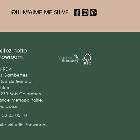
QUI M‘AIME ME SUIVE
isitez notre
howroom
r RDV:
es Gambettes
 Rue du Général
clerc
2270 Bois-Colombes
ance métropolitaine,
ors Corse
9 52 05 06 10
site virtuelle Showroom