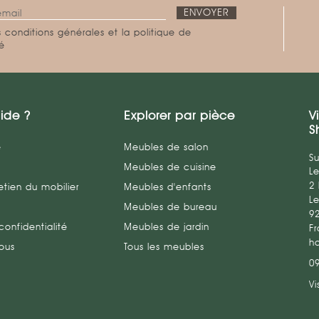
 conditions générales et la politique de
té
ide ?
Explorer par pièce
V
S
e
Meubles de salon
Su
Meubles de cuisine
L
2
etien du mobilier
Meubles d'enfants
Le
Meubles de bureau
9
confidentialité
Meubles de jardin
Fr
h
ous
Tous les meubles
0
Vi