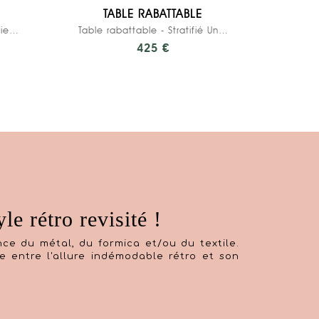
TABLE RABATTABLE
Chaise d’écolier Adulte Suzie Stratifié Dossier...
Table rabattable - Stratifié Uni Kaki
425 €
le rétro revisité !
ance du métal, du formica et/ou du textile.
bre entre l'allure indémodable rétro et son