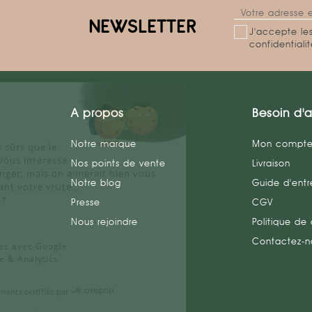
NEWSLETTER
J'accepte les
confidentiali
Salut c'est nous...
les Cookies !
A propos
Besoin d'a
On a attendu d'être sûrs que le
contenu de ce site vous intéresse
Notre marque
Mon compt
avant de vous déranger, mais on aimerait bien vous
Nos points de vente
Livraison
accompagner pendant votre visite...
C'est OK pour vous ?
Notre blog
Guide d'entr
Presse
CGV
Voici pourquoi nous utilisons des
Nous rejoindre
Politique de 
cookies.
Contactez-n
Partage de données avec Google
Mesure d'audience & Analytics
Consentements certifiés par