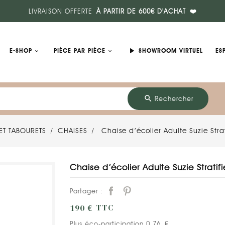
LIVRAISON OFFERTE
À PARTIR DE 600€ D'ACHAT
❤️
play_arrow
E-SHOP
PIÈCE PAR PIÈCE
SHOWROOM VIRTUEL
ES
search
Rechercher
ET TABOURETS
CHAISES
Chaise d’écolier Adulte Suzie Strat
Chaise d’écolier Adulte Suzie Stratifi
Partager :
190 €
TTC
Plus éco-participation 0,76 €