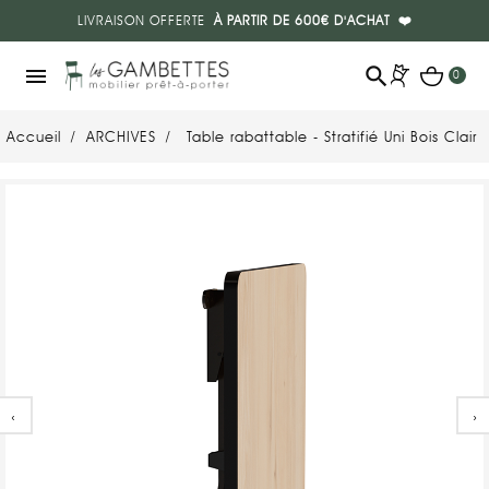
LIVRAISON OFFERTE
À PARTIR DE 600€ D'ACHAT
❤️
search
menu
0
Accueil
ARCHIVES
Table rabattable - Stratifié Uni Bois Clair
‹
›