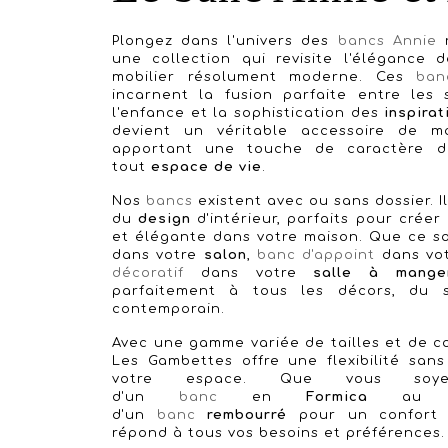
Plongez dans l'univers des
bancs Annie
r
une collection qui revisite l'élégance
mobilier résolument moderne. Ces
ban
incarnent la fusion parfaite entre les 
l'enfance et la sophistication des
inspirat
devient un véritable accessoire de mo
apportant une touche de caractère di
tout
espace de vie
.
Nos
bancs
existent avec ou sans dossier. I
du
design
d'intérieur, parfaits pour crée
et élégante dans votre maison. Que ce so
dans votre
salon
,
banc d'appoint
dans vo
décoratif
dans votre
salle à manger
parfaitement à tous les décors, du s
contemporain.
Avec une gamme variée de tailles et de co
Les Gambettes offre une flexibilité san
votre espace. Que vous soy
d'un
banc
en
Formica
au ch
d'un
banc
rembourré
pour un confort m
répond à tous vos besoins et préférences.