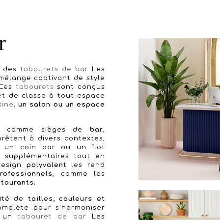
r
des
tabourets de bar
Les
 mélange captivant de style
 Ces
tabourets
sont conçus
et de classe à tout espace
sine
, un salon ou un espace
pale comme sièges de
bar
,
êtent à divers contextes,
 un coin bar ou un îlot
s supplémentaires tout en
 design
polyvalent
les rend
rofessionnels
, comme les
staurants.
sité de
tailles, couleurs et
complète pour s'harmoniser
r un
tabouret de bar
Les