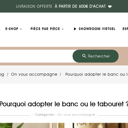
LIVRAISON OFFERTE
À PARTIR DE 600€ D'ACHAT
❤️
play_arrow
E-SHOP
PIÈCE PAR PIÈCE
SHOWROOM VIRTUEL
ES
search
Rechercher
og
On vous accompagne
Pourquoi adopter le banc ou l
Pourquoi adopter le banc ou le tabouret 
- Catégories :
On vous accompagne