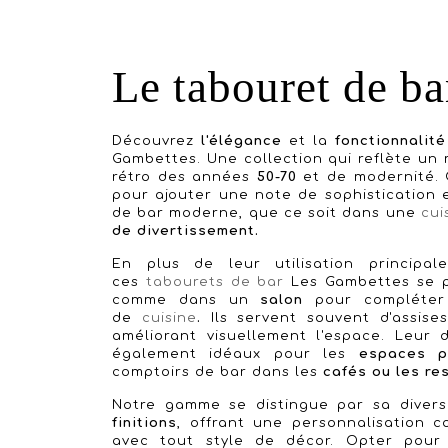
Le tabouret de ba
Découvrez
l'élégance
et la
fonctionnalité
Gambettes. Une collection qui reflète un
rétro des années
50-70
et de modernité.
pour ajouter une note de sophistication 
de bar moderne, que ce soit dans une
cui
de divertissement.
En plus de leur utilisation princi
ces
tabourets de bar
Les Gambettes se pr
comme dans un
salon
pour compléter
de
cuisine
.
Ils servent souvent d'assise
améliorant visuellement l'espace. Leur
également idéaux pour les
espaces
p
comptoirs de bar dans les
cafés ou les re
Notre gamme se distingue par sa diver
finitions
, offrant une personnalisation 
avec tout style de décor. Opter pou