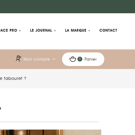
PACE PRO
LE JOURNAL
LA MARQUE
CONTACT
Mon compte
expand_more
Panier
0
e tabouret ?
?