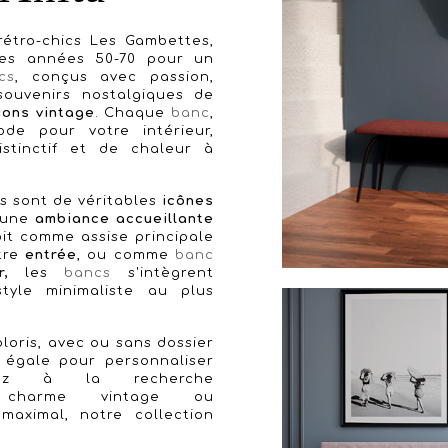
étro-chics Les Gambettes,
 des années 50-70 pour un
cs
, conçus avec passion,
souvenirs nostalgiques de
ions vintage
. Chaque
banc
,
de pour votre intérieur,
stinctif et de chaleur à
ls sont de véritables
icônes
r une
ambiance accueillante
it comme assise principale
tre
entrée
, ou comme
banc
,
les
bancs
s'intègrent
tyle minimaliste au plus
loris, avec ou sans dossier
s égale pour personnaliser
ez à la recherche
arme vintage ou
aximal, notre collection