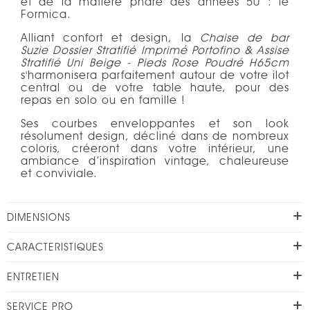
et de la matière phare des années 50 : le
Formica.
Alliant confort et design, la
Chaise de bar
Suzie
Dossier Stratifié Imprimé Portofino & Assise
Stratifié Uni Beige - Pieds
Rose Poudré H65cm
s'harmonisera parfaitement autour de votre ilot
central ou de votre table haute, pour des
repas en solo ou en famille !
Ses courbes enveloppantes et son look
résolument design, décliné dans de nombreux
coloris, créeront dans votre intérieur, une
ambiance d’inspiration vintage, chaleureuse
et conviviale.
DIMENSIONS
CARACTERISTIQUES
ENTRETIEN
SERVICE PRO