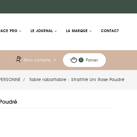
PACE PRO
LE JOURNAL
LA MARQUE
CONTACT
Mon compte
expand_more
Panier
0
 PERSONNE
Table rabattable - Stratifié Uni Rose Poudré
 Poudré