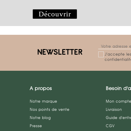
Découvrir
NEWSLETTER
J'accepte les
confidentiali
Salut c'est nous...
les Cookies !
A propos
Besoin d'a
On a attendu d'être sûrs que le contenu de ce site
vous intéresse avant de vous déranger, mais on
aimerait bien vous accompagner pendant votre visite...
Notre marque
Mon compt
C'est OK pour vous ?
Nos points de vente
Livraison
Notre blog
Guide d'entr
Voici pourquoi nous utilisons des cookies.
Partage de données avec Google
Presse
CGV
Mesure d'audience & Analytics