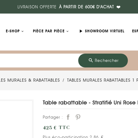
LIVRAISON OFFERTE
À PARTIR DE 600€ D'ACHAT
❤️
play_arrow
E-SHOP
PIÈCE PAR PIÈCE
SHOWROOM VIRTUEL
ES
search
Rechercher
LES MURALES & RABATTABLES
TABLES MURALES RABATTABLES 1
Table rabattable - Stratifié Uni Rose
Partager :
425 €
TTC
Plus éco-participation 2,86 €