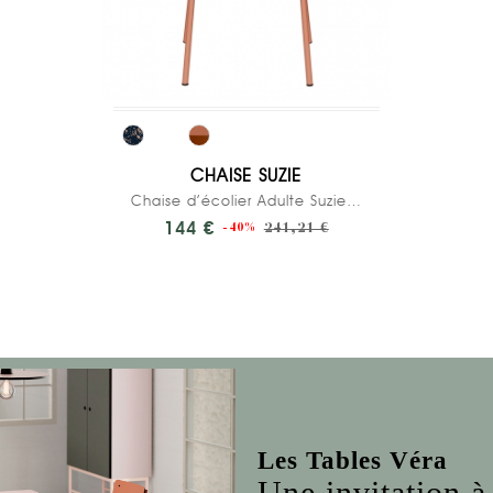
CHAISE SUZIE
Chaise d’écolier Adulte Suzie bi-matière...
144 €
241,21 €
-40%
Les Tables Véra
Une invitation à 