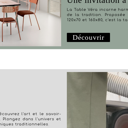
La Table Véra incarne har
de la tradition. Proposée 
120x70 et 160x80, c'est la 
Découvrir
couvrez l'art et le savoir-
. Plongez dans l'univers et
niques traditionnelles.