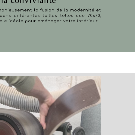
monieusement la fusion de la modernité et
dans différentes tailles telles que 70x70,
table idéale pour aménager votre intérieur.