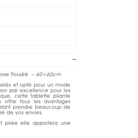
 Rose Poudré
– 60×60cm
uselés et opté pour un mode
tion par excellence pour les
que, cette tablette pliante
s offre tous les avantages
autant prendre beaucoup de
ré de vos envies.
et pliée elle apportera une