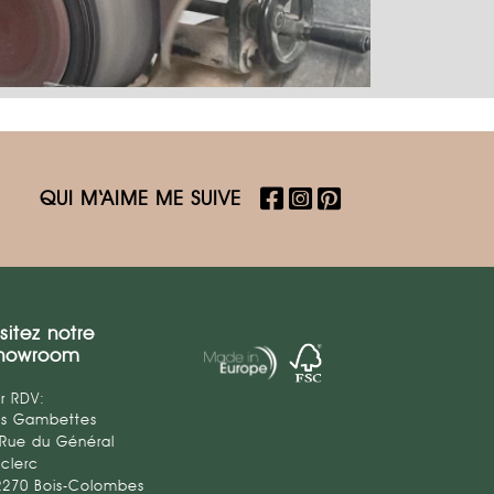
QUI M‘AIME ME SUIVE
isitez notre
howroom
r RDV:
es Gambettes
 Rue du Général
clerc
2270 Bois-Colombes