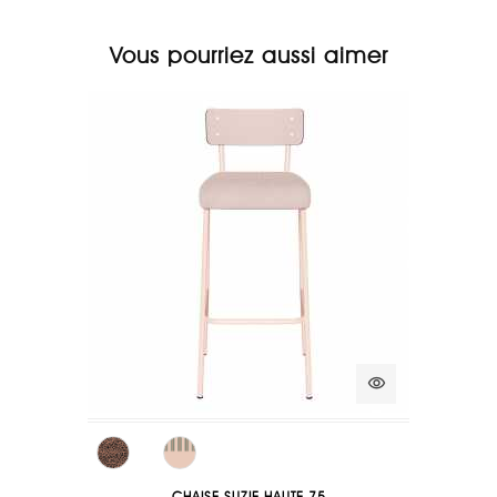
Vous pourriez aussi aimer
visibility
CHAISE SUZIE HAUTE 75