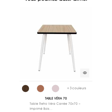
visibility
+
3
couleurs
TABLE VÉRA 70
Table Retro Véra Carrée 70x70 –
Imprimé Bois...