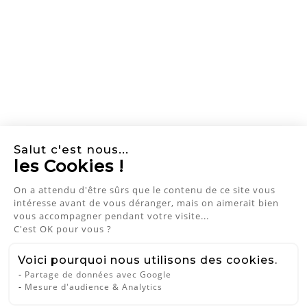
Salut c'est nous...
les Cookies !
NEWSLETTER
On a attendu d'être sûrs que le
contenu de ce site vous intéresse
avant de vous déranger, mais on aimerait bien vous
J'accepte les conditions générales et
accompagner pendant votre visite...
la politique de confidentialité
C'est OK pour vous ?
QUI M‘AIME ME SUIVE
Voici pourquoi nous utilisons des cookies.
Partage de données avec Google
Mesure d'audience & Analytics
A propos
