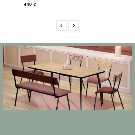
440 €

