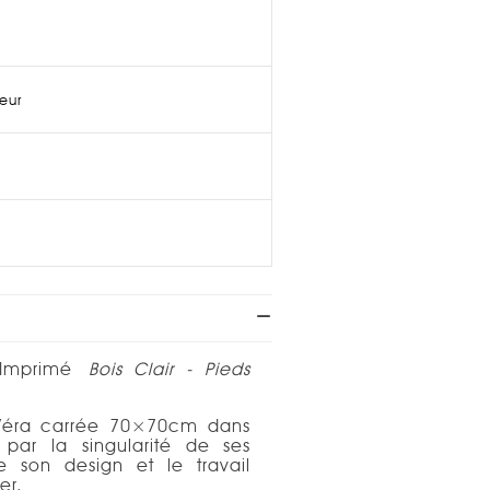
ieur
mprimé
Bois Clair - Pieds
 Véra carrée 70×70cm dans
a par la singularité de ses
 son design et le travail
er.