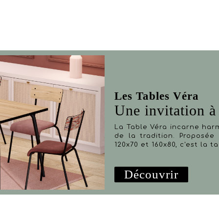
Les Tables Véra
Une invitation à 
La Table Véra incarne har
de la tradition. Proposée 
120x70 et 160x80, c'est la 
Découvrir