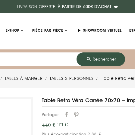
LIVRAISON OFFERTE
À PARTIR DE 600€ D'ACHAT
❤️
play_arrow
E-SHOP
PIÈCE PAR PIÈCE
SHOWROOM VIRTUEL
ES
search
Rechercher
TABLES À MANGER
TABLES 2 PERSONNES
Table Retro Vé
Table Retro Véra Carrée 70x70 – Impr
Partager :
440 €
TTC
Plus éco-participation 2,86 €