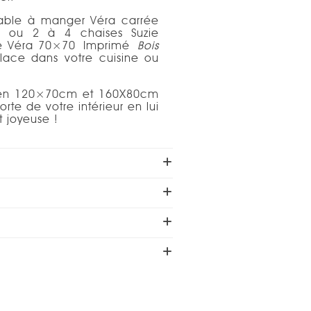
 table à manger Véra carrée
s ou 2 à 4 chaises Suzie
able Véra 70×70 Imprimé
Bois
lace dans votre cuisine ou
i en 120×70cm et 160X80cm
rte de votre intérieur en lui
 joyeuse !