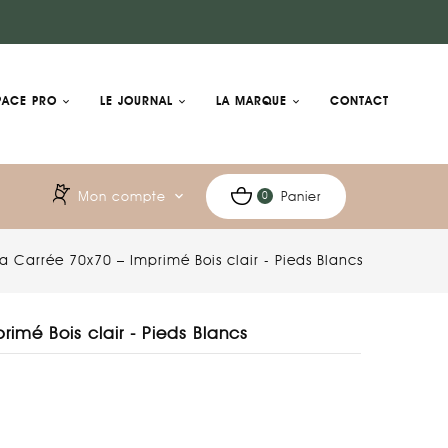
PACE PRO
LE JOURNAL
LA MARQUE
CONTACT
Mon compte
expand_more
Panier
0
ra Carrée 70x70 – Imprimé Bois clair - Pieds Blancs
imé Bois clair - Pieds Blancs