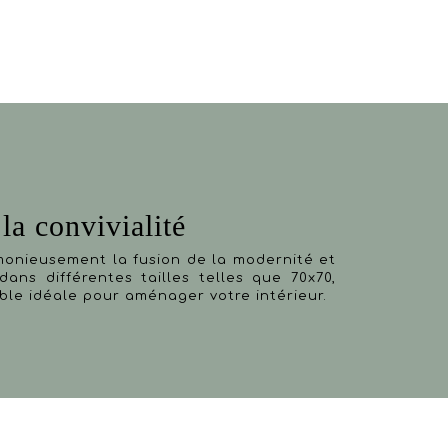
la convivialité
monieusement la fusion de la modernité et
dans différentes tailles telles que 70x70,
table idéale pour aménager votre intérieur.