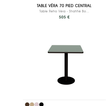
TABLE VÉRA 70 PIED CENTRAL
Table Retro Véra - Stratifié Bois Foncé - Pied...
505 €
Salut c'est nous...
les Cookies !
On a attendu d'être sûrs que le
contenu de ce site vous intéresse
avant de vous déranger, mais on aimerait bien vous