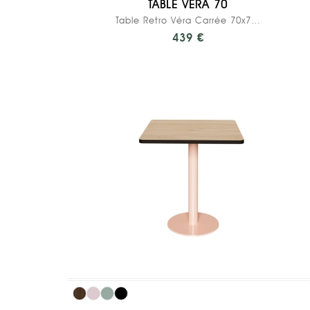
TABLE VÉRA 70
Table Retro Véra Carrée 70x70 – Stratifié uni...
439 €