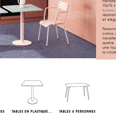
Parfait
70x70 s
bureau
résista
et
élég
Personn
coloris
travai
quatre 
une
to
la coul
NES
TABLES EN PLASTIQUE...
TABLES 4 PERSONNES