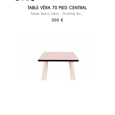
TABLE VÉRA 70 PIED CENTRAL
Table Retro Véra - Stratifié Bois Clair - Pied...
505 €
ptions
res de confidentialité, en garantissant la conformité avec les ré