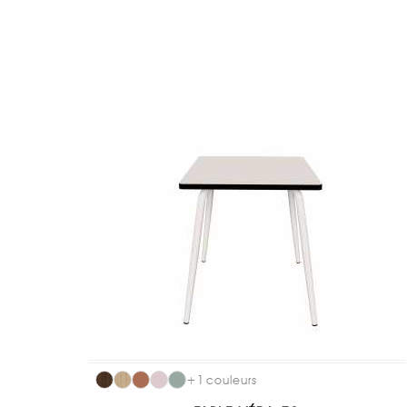
+
1
couleurs