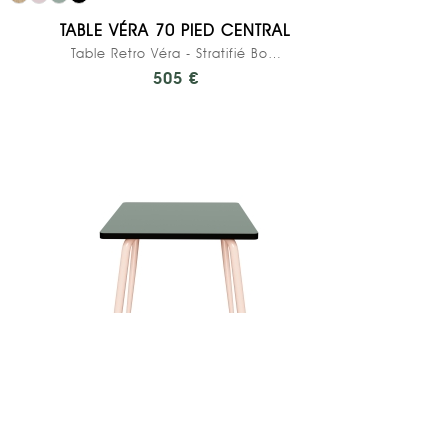
TABLE VÉRA 70 PIED CENTRAL
Table Retro Véra - Stratifié Bois Foncé - Pied...
505 €
glementations. Personnalisez vos préférences pour contrôler la man