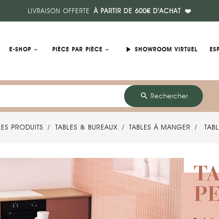
LIVRAISON OFFERTE
À PARTIR DE 600€ D'ACHAT
❤️
play_arrow
E-SHOP
PIÈCE PAR PIÈCE
SHOWROOM VIRTUEL
ES
search
Rechercher
LES PRODUITS
TABLES & BUREAUX
TABLES À MANGER
TAB
TA
P