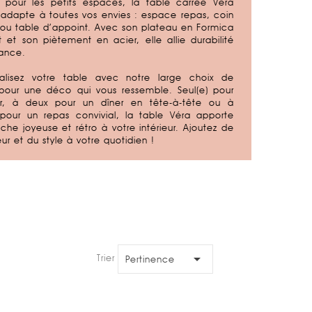
e pour les
petits espaces
, la table carrée Véra
’adapte à toutes vos envies : espace repas, coin
ou table d’appoint. Avec son
plateau en Formica
nt et son piètement en acier, elle allie
durabilité
ance
.
alisez
votre table avec notre large choix de
 pour une déco qui vous ressemble. Seul(e) pour
ller, à deux pour un dîner en tête-à-tête ou à
pour un repas convivial, la table Véra apporte
uche joyeuse
et
rétro
à votre intérieur. Ajoutez de
eur et du style à votre quotidien !

Trier par:
Pertinence