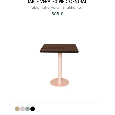
TABLE VÉRA 70 PIED CENTRAL
Table Retro Véra - Stratifié Rose Poudré - Pied...
505 €