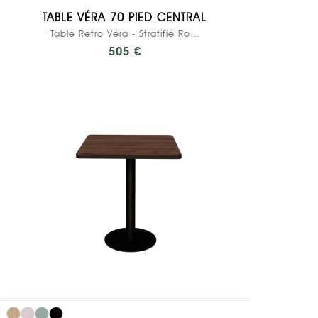
TABLE VÉRA 70 PIED CENTRAL
Table Retro Véra - Stratifié Rose Poudré - Pied...
505 €