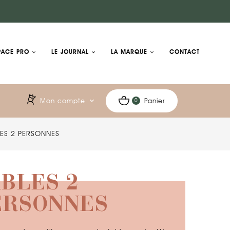
PACE PRO
LE JOURNAL
LA MARQUE
CONTACT
Mon compte
expand_more
Panier
0
LES 2 PERSONNES
BLES 2
ERSONNES