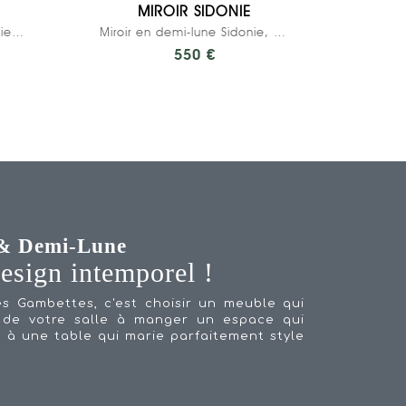
MIROIR SIDONIE
Chaise d’écolier Adulte Suzie Stratifié Dossier...
Miroir en demi-lune Sidonie, Stratifié Rose...
550 €
 & Demi-Lune
design intemporel !
es Gambettes, c'est choisir un meuble qui
s de votre salle à manger un espace qui
e à une table qui marie parfaitement style