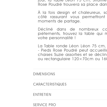
jour, la Table Léon 75 cm, Stratifi
Rose Poudré trouvera sa place dans
À la fois design et chaleureux, so
côté rassurant vous permettron
moments de partage.
Décliné dans de nombreux co
piétements, trouvez la table qui
votre personnalité !
La Table ronde Léon Léon 75 cm, S
- Pieds Rose Poudré peut accueill
chaises Suzie assorties et se décl
ou rectangulaire 120×70cm ou 1
DIMENSIONS
CARACTERISTIQUES
ENTRETIEN
SERVICE PRO