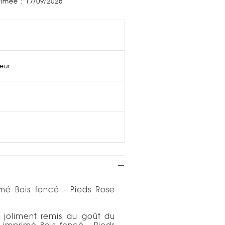
stimée : 17/09/2026
ieur
imé Bois foncé - Pieds Rose
s joliment remis au goût du