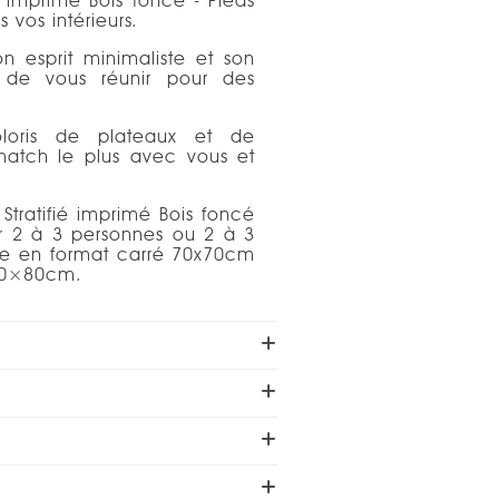
é imprimé Bois foncé - Pieds
 vos intérieurs.
n esprit minimaliste et son
t de vous réunir pour des
loris de plateaux et de
 match le plus avec vous et
tratifié imprimé Bois foncé
ir 2 à 3 personnes ou 2 à 3
ine en format carré 70x70cm
60×80cm.