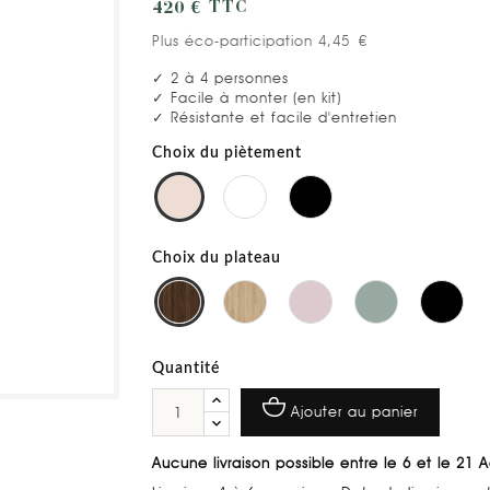
420 €
TTC
Plus éco-participation 4,45 €
✓ 2 à 4 personnes
✓ Facile à monter (en kit)
✓ Résistante et facile d'entretien
Choix du piètement
Choix du plateau
Quantité
Ajouter au panier
Aucune livraison possible entre le 6 et le 21 