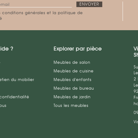
 conditions générales et la politique de
té
ide ?
Explorer par pièce
V
S
e
Meubles de salon
Su
Meubles de cuisine
L
2
etien du mobilier
Meubles d'enfants
Le
Meubles de bureau
9
confidentialité
Meubles de jardin
Fr
h
ous
Tous les meubles
0
Vi