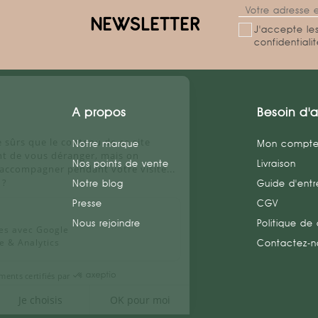
NEWSLETTER
J'accepte les
confidentiali
Salut c'est nous...
les Cookies !
On a attendu d'être sûrs que le
A propos
Besoin d'a
contenu de ce site vous intéresse
avant de vous déranger, mais on aimerait bien vous
Notre marque
Mon compt
accompagner pendant votre visite...
Nos points de vente
Livraison
C'est OK pour vous ?
Notre blog
Guide d'entr
Voici pourquoi nous utilisons des
Presse
CGV
cookies.
Nous rejoindre
Politique de 
Partage de données avec Google
Mesure d'audience & Analytics
Contactez-n
Consentements certifiés par
Non merci
Je choisis
OK pour moi