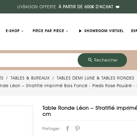
LIVRAISON OFFERTE
À PARTIR DE 600€ D'ACHAT
❤️
play_arrow
E-SHOP
PIÈCE PAR PIÈCE
SHOWROOM VIRTUEL
ES
search
Rechercher
TS
TABLES & BUREAUX
TABLES DEMI LUNE & TABLES RONDES
nde Léon – Stratifié imprimé Bois Foncé - Pieds Rose Poudré 
Table Ronde Léon – Stratifié imprim
cm
Partager :