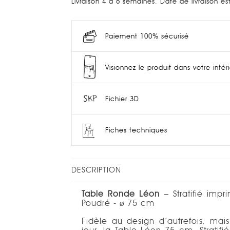
Livraison 4 à 6 semaines. Date de livraison e
Paiement 100% sécurisé
Visionnez le produit dans votre intér
Fichier 3D
Fiches techniques
DESCRIPTION
Table Ronde Léon
– Stratifié impr
Poudré -
75 cm
Ø
Fidèle au design d’autrefois, mai