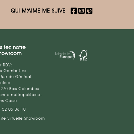
QUI M‘AIME ME SUIVE
isitez notre
howroom
r RDV:
es Gambettes
 Rue du Général
clerc
2270 Bois-Colombes
ance métropolitaine,
ors Corse
9 52 05 06 10
site virtuelle Showroom