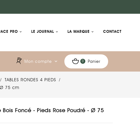
PACE PRO
LE JOURNAL
LA MARQUE
CONTACT
Mon compte
expand_more
Panier
0
TABLES RONDES 4 PIEDS
- Ø 75 cm
é Bois Foncé - Pieds Rose Poudré - Ø 75