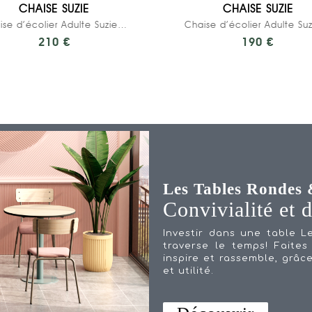
CHAISE SUZIE
CHAISE SUZIE
Chaise d’écolier Adulte Suzie Stratifié Dossier...
210 €
190 €
Les Tables Rondes
Convivialité et 
Investir dans une table L
traverse le temps! Faite
inspire et rassemble, grâc
et utilité.