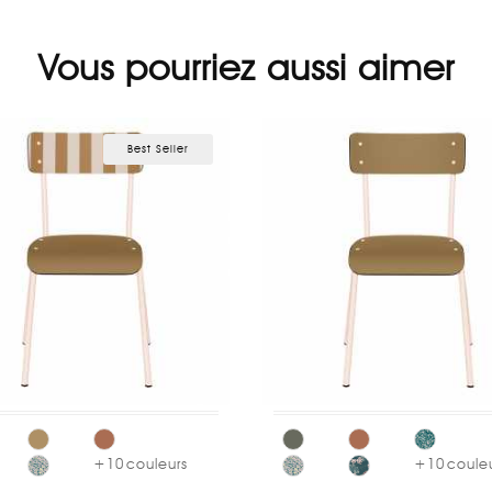
Vous pourriez aussi aimer
Best Seller
+
10
couleurs
+
10
coule