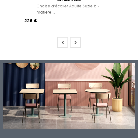
Chaise d’écolier Adulte Suzie bi-
matière...
225 €

