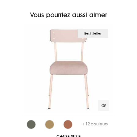
Vous pourriez aussi aimer
Best Seller
visibility
+
12
couleurs
CHAISE SUZIE