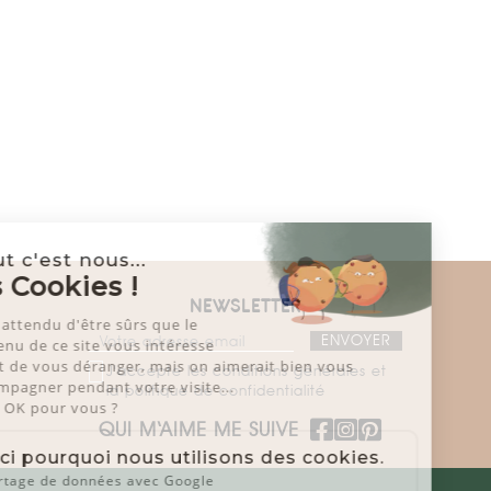
Salut c'est nous...
les Cookies !
NEWSLETTER
On a attendu d'être sûrs que le
contenu de ce site vous intéresse
avant de vous déranger, mais on aimerait bien vous
J'accepte les conditions générales et
accompagner pendant votre visite...
la politique de confidentialité
C'est OK pour vous ?
QUI M‘AIME ME SUIVE
Voici pourquoi nous utilisons des cookies.
Partage de données avec Google