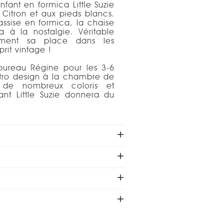
fant en formica Little Suzie
 Citron et aux pieds blancs.
assise en formica, la chaise
era à la nostalgie. Véritable
lement sa place dans les
prit vintage !
 bureau Régine pour les 3-6
étro design à la chambre de
s de nombreux coloris et
ant Little Suzie donnera du