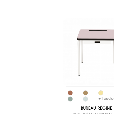
+
1
coule
BUREAU RÉGINE