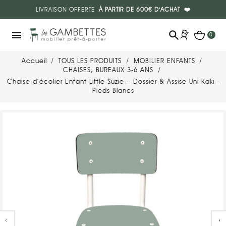
LIVRAISON OFFERTE
À PARTIR DE 600€ D'ACHAT
❤️
search
menu
0
Accueil
TOUS LES PRODUITS
MOBILIER ENFANTS
CHAISES, BUREAUX 3-6 ANS
Chaise d’écolier Enfant Little Suzie – Dossier & Assise Uni Kaki -
Pieds Blancs
‹
›