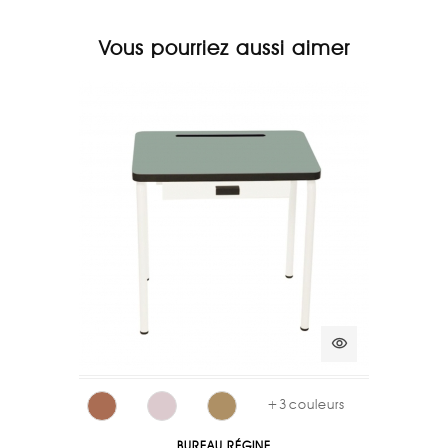
Vous pourriez aussi aimer
visibility
+
3
couleurs
BUREAU RÉGINE