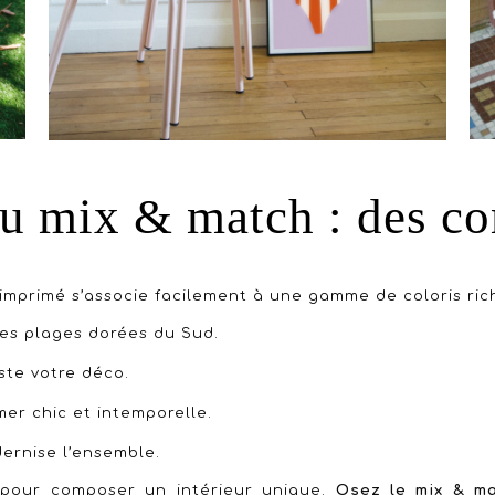
u mix & match : des c
'imprimé s’associe facilement à une gamme de coloris ric
 les plages dorées du Sud.
ste votre déco.
er chic et intemporelle.
ernise l’ensemble.
 pour composer un intérieur unique.
Osez le mix & m