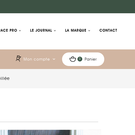
PACE PRO
LE JOURNAL
LA MARQUE
CONTACT
Mon compte
expand_more
Panier
0
illée