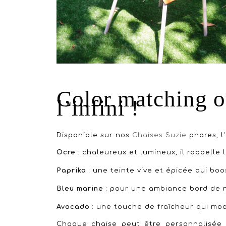
Color matching o
l’infini !
Disponible sur nos
Chaises Suzie
phares, l
Ocre
: chaleureux et lumineux, il rappelle
Paprika
: une teinte vive et épicée qui boo
Bleu marine
: pour une ambiance bord de m
Avocado
: une touche de fraîcheur qui mod
Chaque chaise peut être personnalisée