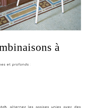
ombinaisons à
hes et profonds :
atch
, alternez les assises unies avec des