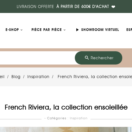
LIVRAISON OFFERTE
À PARTIR DE 600€ D'ACHAT
❤️
play_arrow
E-SHOP
PIÈCE PAR PIÈCE
SHOWROOM VIRTUEL
ES
search
Rechercher
eil
Blog
Inspiration
French Riviera, la collection ensole
French Riviera, la collection ensoleillée
- Catégories :
Inspiration