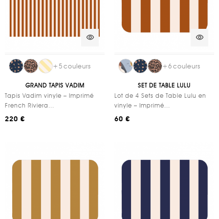
visibility
visibility
+
5
couleurs
+
6
couleurs
GRAND TAPIS VADIM
SET DE TABLE LULU
Tapis Vadim vinyle – Imprimé
Lot de 4 Sets de Table Lulu en
French Riviera...
vinyle – Imprimé...
220 €
60 €