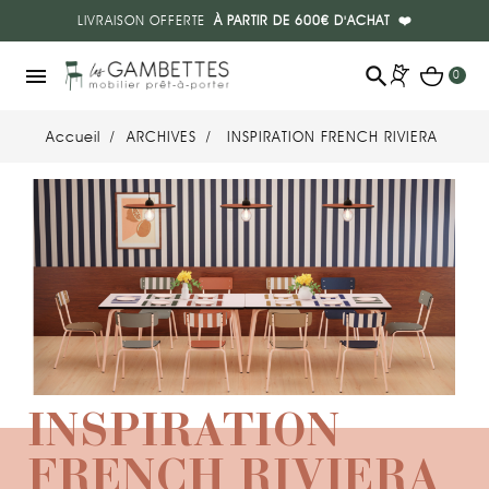
LIVRAISON OFFERTE
À PARTIR DE 600€ D'ACHAT
❤️
search
menu
0
Accueil
ARCHIVES
INSPIRATION FRENCH RIVIERA
INSPIRATION
FRENCH RIVIERA