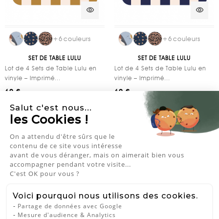
visibility
visibility
+
6
couleurs
+
6
couleurs
SET DE TABLE LULU
SET DE TABLE LULU
Lot de 4 Sets de Table Lulu en
Lot de 4 Sets de Table Lulu en
vinyle – Imprimé...
vinyle – Imprimé...
60 €
60 €
Salut c'est nous...
les Cookies !
On a attendu d'être sûrs que le
contenu de ce site vous intéresse
avant de vous déranger, mais on aimerait bien vous
accompagner pendant votre visite...
C'est OK pour vous ?
Voici pourquoi nous utilisons des cookies.
visibility
visibility
Partage de données avec Google
Mesure d'audience & Analytics