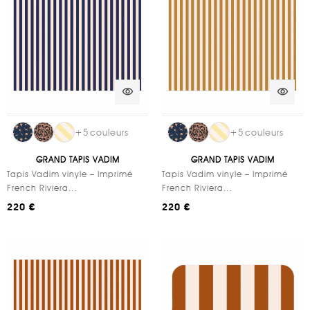
visibility
visibility
+
5
couleurs
+
5
couleurs
GRAND TAPIS VADIM
GRAND TAPIS VADIM
Tapis Vadim vinyle – Imprimé
Tapis Vadim vinyle – Imprimé
French Riviera...
French Riviera...
220 €
220 €