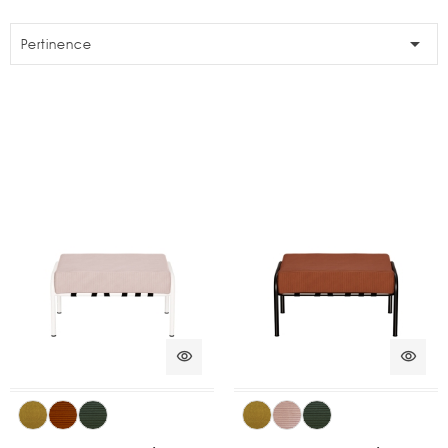

Pertinence
visibility
visibility