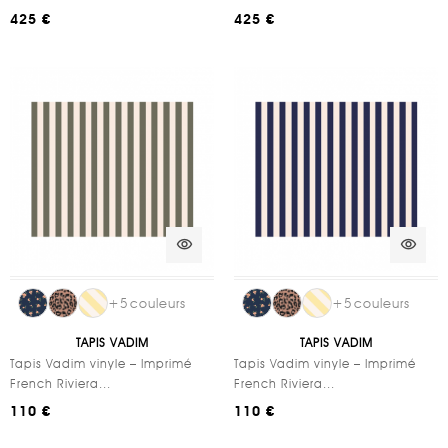
425 €
425 €
visibility
visibility
+
5
couleurs
+
5
couleurs
TAPIS VADIM
TAPIS VADIM
Tapis Vadim vinyle – Imprimé
Tapis Vadim vinyle – Imprimé
French Riviera...
French Riviera...
110 €
110 €