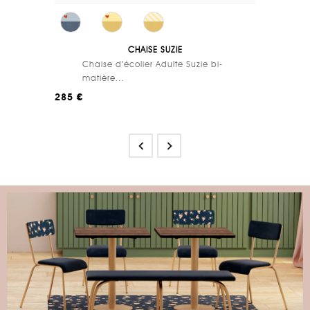
CHAISE SUZIE
Chaise d’écolier Adulte Suzie bi-
matière...
285 €

