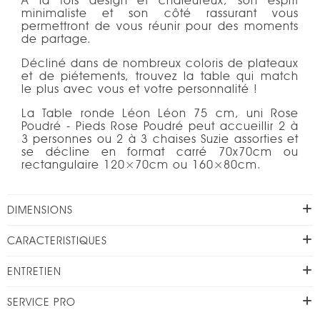
À la fois design et chaleureux, son esprit
minimaliste et son côté rassurant vous
permettront de vous réunir pour des moments
de partage.
Décliné dans de nombreux coloris de plateaux
et de piétements, trouvez la table qui match
le plus avec vous et votre personnalité !
La Table ronde Léon Léon 75 cm, uni Rose
Poudré - Pieds Rose Poudré peut accueillir 2 à
3 personnes ou 2 à 3 chaises Suzie assorties et
se décline en format carré 70x70cm ou
rectangulaire 120×70cm ou 160×80cm.
DIMENSIONS
CARACTERISTIQUES
ENTRETIEN
SERVICE PRO