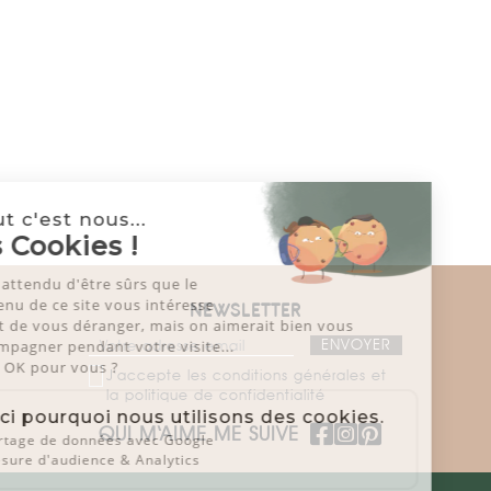
Salut c'est nous...
les Cookies !
On a attendu d'être sûrs que le
contenu de ce site vous intéresse
NEWSLETTER
avant de vous déranger, mais on aimerait bien vous
accompagner pendant votre visite...
C'est OK pour vous ?
J'accepte les conditions générales et
la politique de confidentialité
Voici pourquoi nous utilisons des cookies.
QUI M‘AIME ME SUIVE
Partage de données avec Google
Mesure d'audience & Analytics