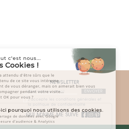
Salut c'est nous...
les Cookies !
On a attendu d'être sûrs que le
contenu de ce site vous intéresse
NEWSLETTER
avant de vous déranger, mais on aimerait bien vous
accompagner pendant votre visite...
C'est OK pour vous ?
J'accepte les conditions générales et
la politique de confidentialité
Voici pourquoi nous utilisons des cookies.
QUI M‘AIME ME SUIVE
Partage de données avec Google
Mesure d'audience & Analytics