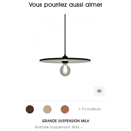
Vous pourriez aussi aimer
visibility
+
3
couleurs
GRANDE SUSPENSION MILA
Grande Suspension Mila –