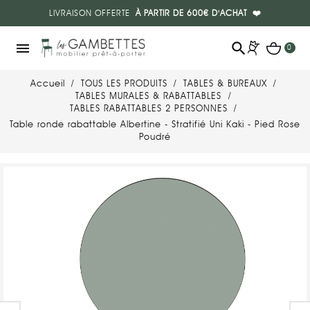
LIVRAISON OFFERTE
À PARTIR DE 600€ D'ACHAT
❤️
search
menu
0
Accueil
TOUS LES PRODUITS
TABLES & BUREAUX
TABLES MURALES & RABATTABLES
TABLES RABATTABLES 2 PERSONNES
Table ronde rabattable Albertine - Stratifié Uni Kaki - Pied Rose
Poudré