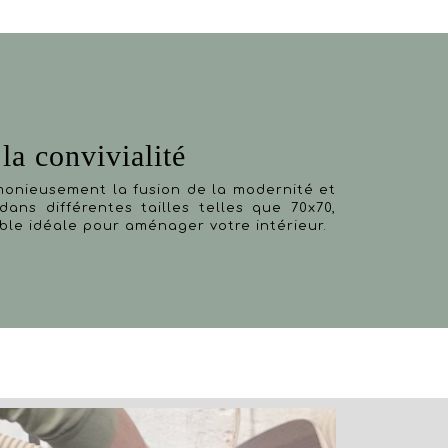
la convivialité
monieusement la fusion de la modernité et
dans différentes tailles telles que 70x70,
table idéale pour aménager votre intérieur.