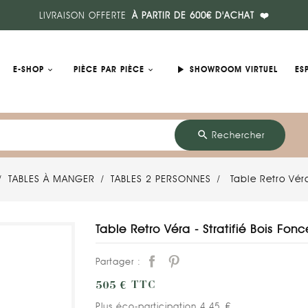
LIVRAISON OFFERTE
À PARTIR DE 600€ D'ACHAT
❤️
play_arrow
E-SHOP
PIÈCE PAR PIÈCE
SHOWROOM VIRTUEL
ES
search
Rechercher
TABLES À MANGER
TABLES 2 PERSONNES
Table Retro Vér
Table Retro Véra - Stratifié Bois Fon
Partager :
505 €
TTC
Plus éco-participation 4,45 €