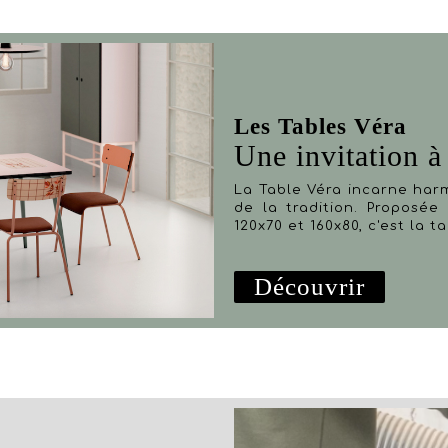
Les Tables Véra
Une invitation à 
La Table Véra incarne har
de la tradition. Proposée 
120x70 et 160x80, c'est la 
Découvrir