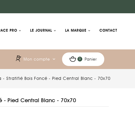
PACE PRO
LE JOURNAL
LA MARQUE
CONTACT
Mon compte
expand_more
Panier
0
a - Stratifié Bois Foncé - Pied Central Blanc - 70x70
cé - Pied Central Blanc - 70x70