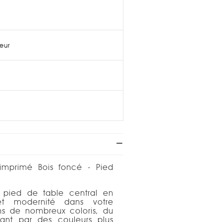
ieur
 imprimé Bois foncé - Pied
pied de table central en
 et modernité dans votre
dans de nombreux coloris, du
sant par des couleurs plus