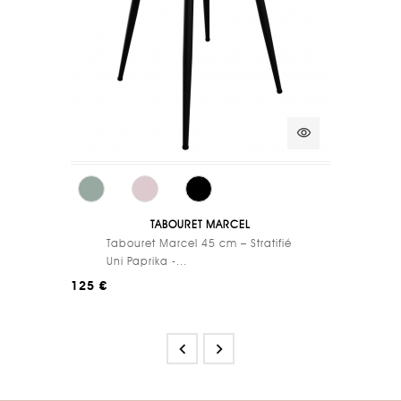
visibility
TABOURET MARCEL
Tabouret Marcel 45 cm – Stratifié
Uni Paprika -...
125 €

