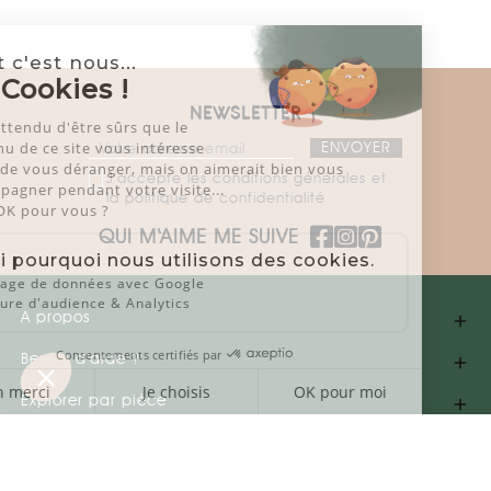
Salut c'est nous...
les Cookies !
NEWSLETTER
On a attendu d'être sûrs que le
contenu de ce site vous intéresse
avant de vous déranger, mais on aimerait bien vous
J'accepte les conditions générales et
accompagner pendant votre visite...
la politique de confidentialité
C'est OK pour vous ?
QUI M‘AIME ME SUIVE
Voici pourquoi nous utilisons des cookies.
Partage de données avec Google
Mesure d'audience & Analytics
A propos

Consentements certifiés par
Besoin d'aide ?

Non merci
Je choisis
OK pour moi
Explorer par pièce

Axeptio consent
Plateforme de Gestion du Consentement : Personnalisez vos Opti
Visitez notre Showroom
keyboard_arrow_up

Miroir en demi-lune...
Notre plateforme vous permet d'adapter et de gérer vos paramètres
keyboard_arrow_down
550,00 €