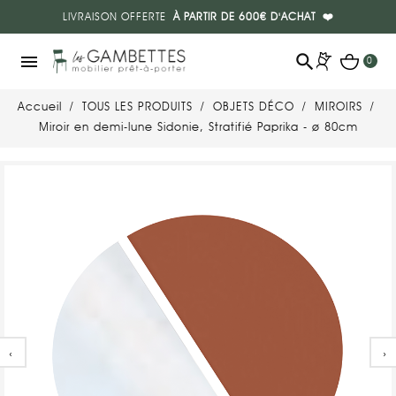
LIVRAISON OFFERTE
À PARTIR DE 600€ D'ACHAT
❤️
search
menu
0
Accueil
TOUS LES PRODUITS
OBJETS DÉCO
MIROIRS
Miroir en demi-lune Sidonie, Stratifié Paprika - ø 80cm
‹
›