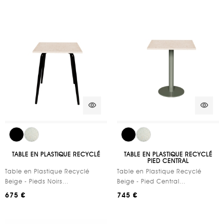
visibility
visibility
TABLE EN PLASTIQUE RECYCLÉ
TABLE EN PLASTIQUE RECYCLÉ
PIED CENTRAL
Table en Plastique Recyclé
Table en Plastique Recyclé
Beige - Pieds Noirs...
Beige - Pied Central...
675 €
745 €