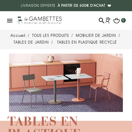
LIVRAISON OFFERTE
À PARTIR DE 600€ D'ACHAT
❤️
search
menu
0
Accueil
TOUS LES PRODUITS
MOBILIER DE JARDIN
TABLES DE JARDIN
TABLES EN PLASTIQUE RECYCLÉ
TABLES EN