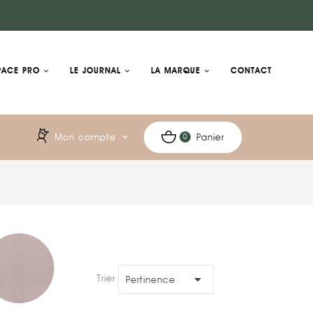
PACE PRO
LE JOURNAL
LA MARQUE
CONTACT
Mon compte
expand_more
Panier
0

Trier par:
Pertinence