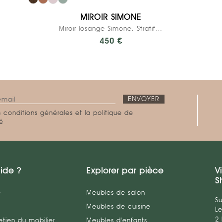
MIROIR SIMONE
Miroir losange Simone, Stratifié Ocre
450 €
 conditions générales et la politique de
té
ide ?
Explorer par pièce
V
S
e
Meubles de salon
Su
Meubles de cuisine
L
2
etien du mobilier
Meubles d'enfants