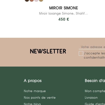
MIROIR SIMONE
Miroir losange Simone, Stratifié Kaki
450 €
NEWSLETTER
J'accepte les
confidentiali
A propos
Besoin d'a
Notre marque
Mon compt
Nos points de vente
Livraison
Notre blog
Guide d'entr