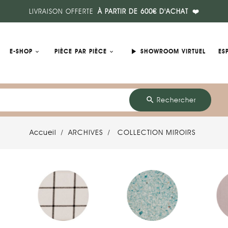
LIVRAISON OFFERTE
À PARTIR DE 600€ D'ACHAT
❤️
play_arrow
E-SHOP
PIÈCE PAR PIÈCE
SHOWROOM VIRTUEL
ES
search
Rechercher
Accueil
ARCHIVES
COLLECTION MIROIRS