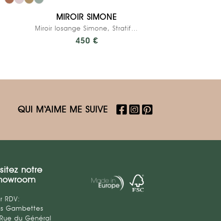
MIROIR SIMONE
Miroir losange Simone, Stratifié Bois Foncé
450 €
QUI M‘AIME ME SUIVE
isitez notre
howroom
r RDV:
es Gambettes
 Rue du Général