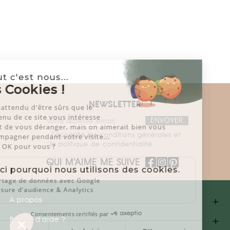
Salut c'est nous...
les Cookies !
NEWSLETTER
On a attendu d'être sûrs que le
contenu de ce site vous intéresse
avant de vous déranger, mais on aimerait bien vous
J'accepte les conditions générales et
accompagner pendant votre visite...
la politique de confidentialité
C'est OK pour vous ?
QUI M‘AIME ME SUIVE
Voici pourquoi nous utilisons des cookies.
Partage de données avec Google
Mesure d'audience & Analytics
A propos

Consentements certifiés par
Besoin d'aide ?
