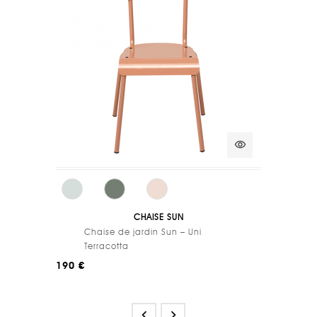
visibility
CHAISE SUN
Chaise de jardin Sun – Uni
Terracotta
190 €

