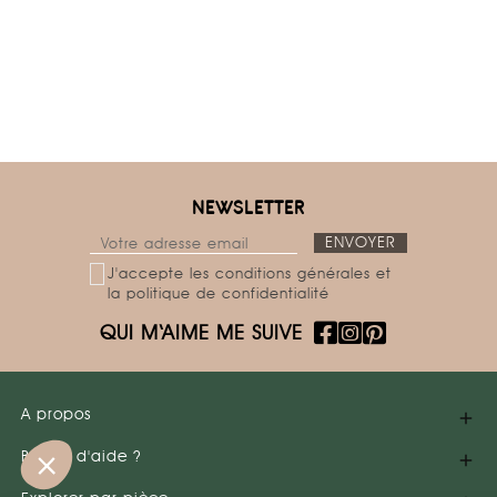
Salut c'est nous...
les Cookies !
NEWSLETTER
On a attendu d'être sûrs que le contenu de ce site vous
intéresse avant de vous déranger, mais on aimerait bien
J'accepte les conditions générales et
vous accompagner pendant votre visite...
la politique de confidentialité
C'est OK pour vous ?
QUI M‘AIME ME SUIVE
Voici pourquoi nous utilisons des cookies.
Partage de données avec Google
Mesure d'audience & Analytics
A propos

Consentements certifiés par
Besoin d'aide ?

Non merci
Je choisis
OK pour moi