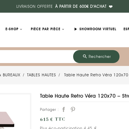
LIVRAISON OFFERTE
À PARTIR DE 600€ D'ACHAT
❤️
play_arrow
E-SHOP
PIÈCE PAR PIÈCE
SHOWROOM VIRTUEL
ES
search
Rechercher
& BUREAUX
TABLES HAUTES
Table Haute Retro Véra 120x70 
Table Haute Retro Véra 120x70 – Str
Partager :
615 €
TTC
Plus éco-participation 4,45 €