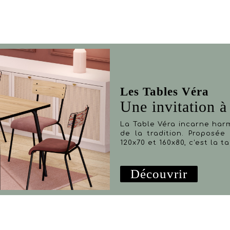
Les Tables Véra
Une invitation à 
La Table Véra incarne har
de la tradition. Proposée 
120x70 et 160x80, c'est la 
Découvrir