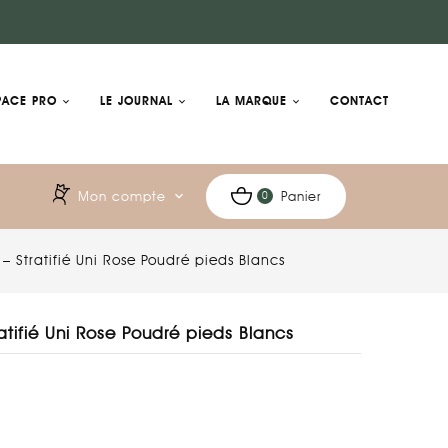
PACE PRO
LE JOURNAL
LA MARQUE
CONTACT
Mon compte
expand_more
Panier
0
– Stratifié Uni Rose Poudré pieds Blancs
atifié Uni Rose Poudré pieds Blancs