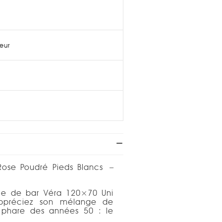
ieur
 Rose Poudré Pieds Blancs
–
ble de bar Véra 120×70 Uni
appréciez son mélange de
 phare des années 50 : le