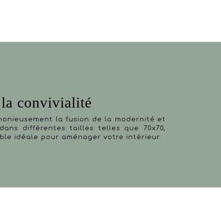
la convivialité
monieusement la fusion de la modernité et
dans différentes tailles telles que 70x70,
table idéale pour aménager votre intérieur.