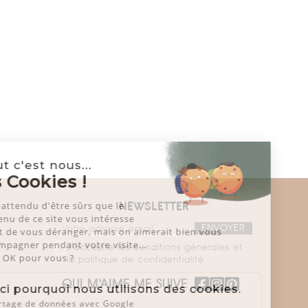
Salut c'est nous...
les Cookies !
On a attendu d'être sûrs que le
NEWSLETTER
contenu de ce site vous intéresse
avant de vous déranger, mais on aimerait bien vous
accompagner pendant votre visite...
J'accepte les conditions générales et
C'est OK pour vous ?
la politique de confidentialité
QUI M‘AIME ME SUIVE
Voici pourquoi nous utilisons des cookies.
Partage de données avec Google