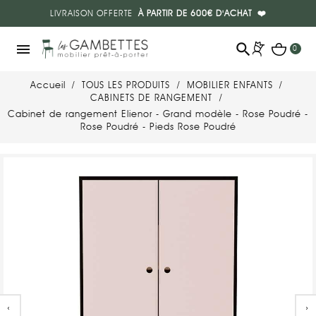
LIVRAISON OFFERTE
À PARTIR DE 600€ D'ACHAT
❤️
search
menu
0
Accueil
TOUS LES PRODUITS
MOBILIER ENFANTS
CABINETS DE RANGEMENT
Cabinet de rangement Elienor - Grand modèle - Rose Poudré -
Rose Poudré - Pieds Rose Poudré
‹
›