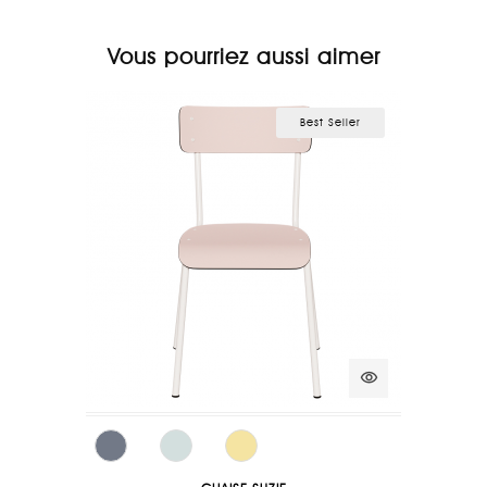
Vous pourriez aussi aimer
Best Seller
visibility