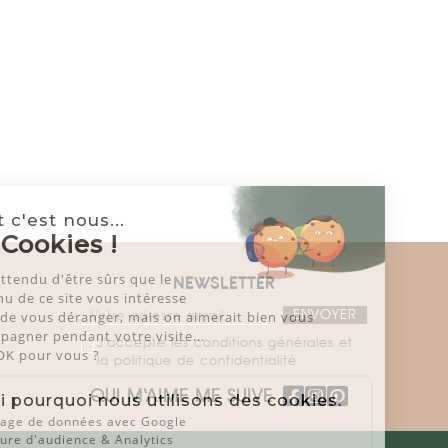
Salut c'est nous...
les Cookies !
On a attendu d'être sûrs que le
NEWSLETTER
contenu de ce site vous intéresse
avant de vous déranger, mais on aimerait bien vous
accompagner pendant votre visite...
J'accepte les conditions générales et
C'est OK pour vous ?
la politique de confidentialité
QUI M‘AIME ME SUIVE
Voici pourquoi nous utilisons des cookies.
Partage de données avec Google
Mesure d'audience & Analytics