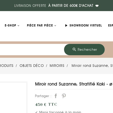
LIVRAISON OFFERTE
À PARTIR DE 600€ D'ACHAT
❤️
play_arrow
E-SHOP
PIÈCE PAR PIÈCE
SHOWROOM VIRTUEL
ES
search
Rechercher
RODUITS
OBJETS DÉCO
MIROIRS
Miroir rond Suzanne, S
Miroir rond Suzanne, Stratifié Kaki -
Partager :
450 €
TTC
✓ Miroir façonné à la main