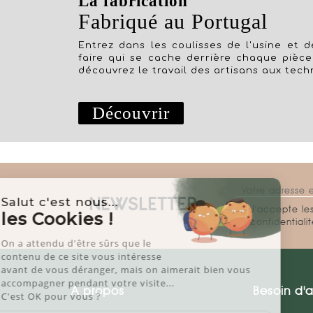
La fabrication
Fabriqué au Portugal
Entrez dans les coulisses de l'usine et dé
faire qui se cache derrière chaque pièce
découvrez le travail des artisans aux tech
Découvrir
Salut c'est nous...
NEWSLETTER
J'accepte les
les Cookies !
confidentiali
On a attendu d'être sûrs que le
contenu de ce site vous intéresse
avant de vous déranger, mais on aimerait bien vous
accompagner pendant votre visite...
A propos
Besoin d'a
C'est OK pour vous ?