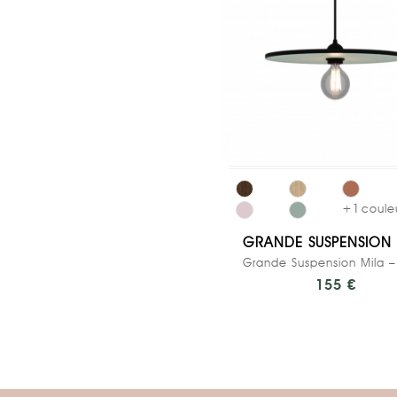
+
1
coule
GRANDE SUSPENSION 
155 €