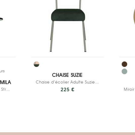
urs
CHAISE SUZIE
MILA
Chaise d’écolier Adulte Suzie bi-matière...
Grande Suspension Mila – Stratifié Uni Kaki
225 €