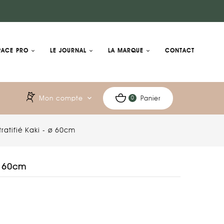
PACE PRO
LE JOURNAL
LA MARQUE
CONTACT
Mon compte
expand_more
Panier
0
tratifié Kaki - ø 60cm
 ø 60cm