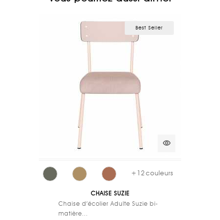
Best Seller
visibility
+
12
couleurs
CHAISE SUZIE
Chaise d’écolier Adulte Suzie bi-
matière...