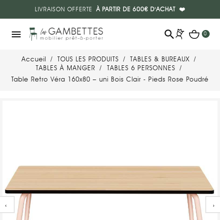
LIVRAISON OFFERTE
À PARTIR DE 600€ D'ACHAT
❤️
search
menu
0
Accueil
TOUS LES PRODUITS
TABLES & BUREAUX
TABLES À MANGER
TABLES 6 PERSONNES
Table Retro Véra 160x80 – uni Bois Clair - Pieds Rose Poudré
‹
›