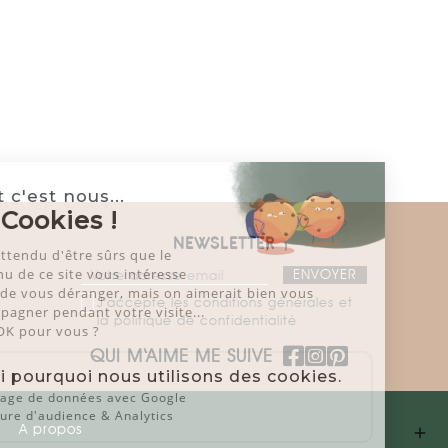
Salut c'est nous...
les Cookies !
NEWSLETTER
On a attendu d'être sûrs que le
contenu de ce site vous intéresse
avant de vous déranger, mais on aimerait bien vous
J'accepte les conditions générales et
accompagner pendant votre visite...
la politique de confidentialité
C'est OK pour vous ?
QUI M‘AIME ME SUIVE
Voici pourquoi nous utilisons des cookies.
Partage de données avec Google
Mesure d'audience & Analytics
A propos
