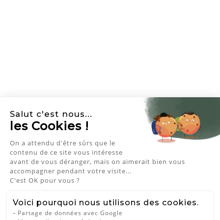
Salut c'est nous...
les Cookies !
NEWSLETTER
On a attendu d'être sûrs que le
contenu de ce site vous intéresse
avant de vous déranger, mais on aimerait bien vous
J'accepte les conditions générales et
accompagner pendant votre visite...
la politique de confidentialité
C'est OK pour vous ?
QUI M‘AIME ME SUIVE
Voici pourquoi nous utilisons des cookies.
Partage de données avec Google