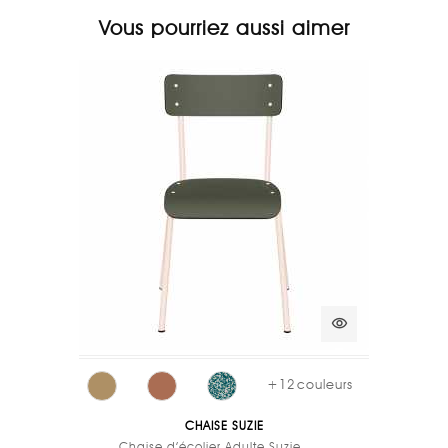
Vous pourriez aussi aimer
visibility
+
12
couleurs
CHAISE SUZIE
Chaise d’écolier Adulte Suzie