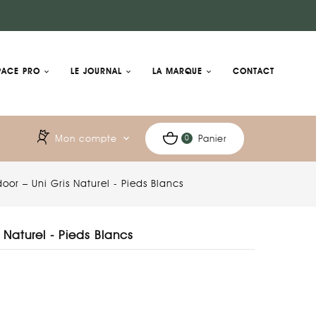
PACE PRO
LE JOURNAL
LA MARQUE
CONTACT
Mon compte
expand_more
Panier
0
r – Uni Gris Naturel - Pieds Blancs
Naturel - Pieds Blancs