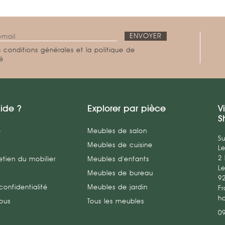
 conditions générales et la politique de
té
ide ?
Explorer par pièce
V
S
e
Meubles de salon
Su
Meubles de cuisine
L
2
etien du mobilier
Meubles d'enfants
Le
Meubles de bureau
9
confidentialité
Meubles de jardin
Fr
h
ous
Tous les meubles
0