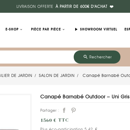
LIVRAISON OFFERTE
À PARTIR DE 600€ D'ACHAT
❤️
play_arrow
E-SHOP
PIÈCE PAR PIÈCE
SHOWROOM VIRTUEL
ES
search
Rechercher
ILIER DE JARDIN
SALON DE JARDIN
Canapé Barnabé Outdoo
Canapé Barnabé Outdoor – Uni Gris 
Partager :
1560 €
TTC
Plus éco-participation 5,42 €