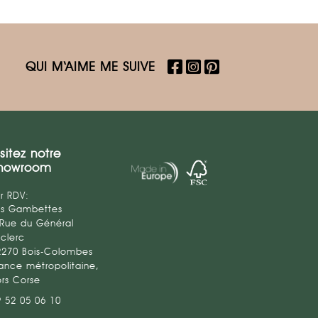
QUI M‘AIME ME SUIVE
isitez notre
howroom
r RDV:
es Gambettes
 Rue du Général
clerc
2270 Bois-Colombes
ance métropolitaine,
ors Corse
9 52 05 06 10