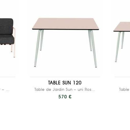
TABLE SUN 120
Canapé Barnabé Outdoor – Uni Gris Anthracite -...
Table de Jardin Sun – uni Rose Poudré - Pieds...
570 €