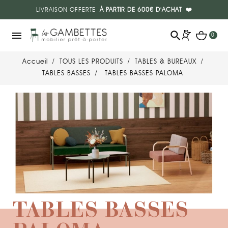
LIVRAISON OFFERTE
À PARTIR DE 600€ D'ACHAT
❤️
search
menu
0
Accueil
TOUS LES PRODUITS
TABLES & BUREAUX
TABLES BASSES
TABLES BASSES PALOMA
TABLES BASSES