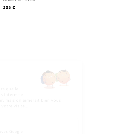
305 €
Salut c'est nous...
les Cookies !
On a attendu d'être sûrs que le
contenu de ce site vous intéresse
avant de vous déranger, mais on aimerait bien vous
accompagner pendant votre visite...
C'est OK pour vous ?
Voici pourquoi nous utilisons des cookies.
Partage de données avec Google