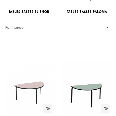
TABLES BASSES ELIENOR
TABLES BASSES PALOMA

Pertinence
visibility
visibility