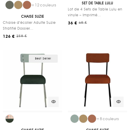
SET DE TABLE LULU
+
12
couleurs
Lot de 4 Sets de Table Lulu en
vinyle – Imprimé...
CHAISE SUZIE
Chaise d’écolier Adulte Suzie
36 €
60 €
Stratifié Dossier...
126 €
210 €
Best Seller
visibility
visibility
+
8
couleurs