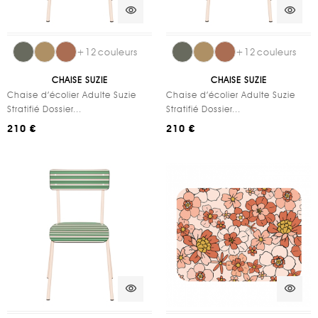
visibility
visibility
+
12
couleurs
+
12
couleurs
CHAISE SUZIE
CHAISE SUZIE
Chaise d’écolier Adulte Suzie
Chaise d’écolier Adulte Suzie
Stratifié Dossier...
Stratifié Dossier...
210 €
210 €
visibility
visibility