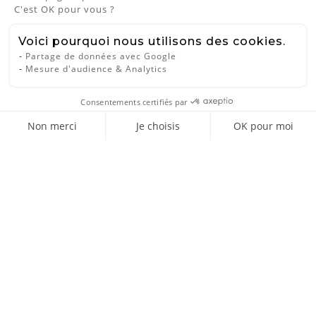
C'est OK pour vous ?
Voici pourquoi nous utilisons des cookies.
visibility
visibility
Partage de données avec Google
Mesure d'audience & Analytics
Consentements certifiés par
CHAISE SUZIE
CHAISE SUZIE
Non merci
Je choisis
OK pour moi
Chaise d’écolier Adulte Suzie
Chaise d’écolier Adulte Suzie
Axeptio consent
Plateforme de Gestion du Consentement : Personnalisez vos Opti
Stratifié Dossier...
Stratifié Dossier...
190 €
190 €
Notre plateforme vous permet d'adapter et de gérer vos paramètres