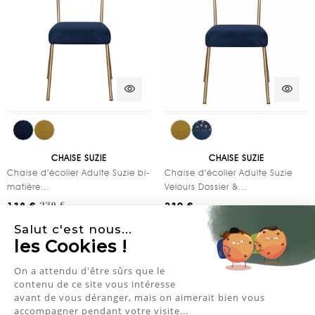
visibility
visibility
CHAISE SUZIE
CHAISE SUZIE
Chaise d’écolier Adulte Suzie bi-
Chaise d’écolier Adulte Suzie
matière...
Velours Dossier &...
138 €
230 €
230 €
Salut c'est nous...
les Cookies !
Best Seller
On a attendu d'être sûrs que le
contenu de ce site vous intéresse
avant de vous déranger, mais on aimerait bien vous
accompagner pendant votre visite...