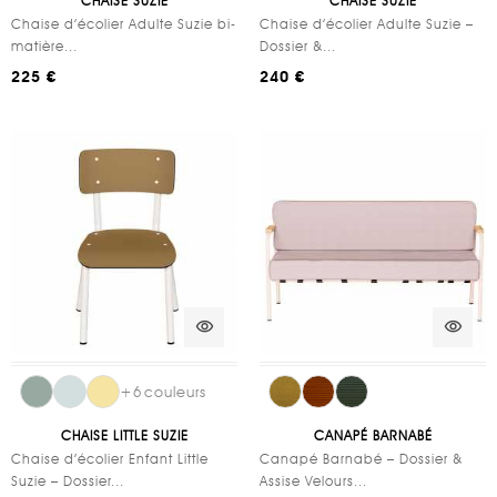
CHAISE SUZIE
CHAISE SUZIE
Chaise d’écolier Adulte Suzie bi-
Chaise d’écolier Adulte Suzie –
matière...
Dossier &...
225 €
240 €
visibility
visibility
+
6
couleurs
CHAISE LITTLE SUZIE
CANAPÉ BARNABÉ
Chaise d’écolier Enfant Little
Canapé Barnabé – Dossier &
Suzie – Dossier...
Assise Velours...