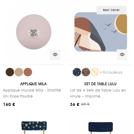
Best Seller
visibility
visibility
+
6
couleurs
APPLIQUE MILA
SET DE TABLE LULU
Applique murale Mila - Stratifié
Lot de 4 Sets de Table Lulu en
Uni Rose Poudré
vinyle – Imprimé...
160 €
36 €
60 €