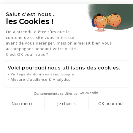
Salut c'est nous...
les Cookies !
On a attendu d'être sûrs que le
NEWSLETTER
contenu de ce site vous intéresse
avant de vous déranger, mais on aimerait bien vous
accompagner pendant votre visite...
J'accepte les conditions générales et
C'est OK pour vous ?
la politique de confidentialité
Voici pourquoi nous utilisons des cookies.
QUI M‘AIME ME SUIVE
Partage de données avec Google
Mesure d'audience & Analytics
A propos

Consentements certifiés par
Besoin d'aide ?

Non merci
Je choisis
OK pour moi
Axeptio consent
Plateforme de Gestion du Consentement : Personnalisez vos Opti
Explorer par pièce

Notre plateforme vous permet d'adapter et de gérer vos paramètres
Visitez notre Showroom
