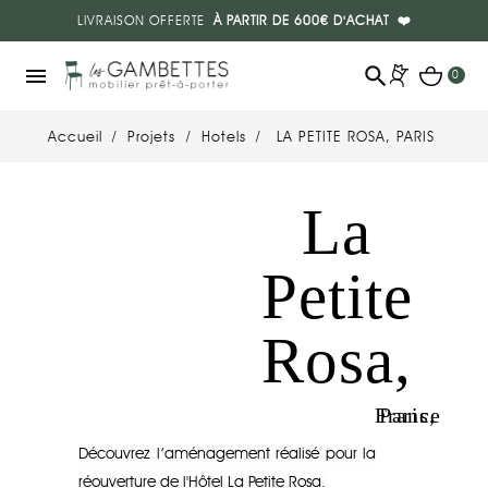
LIVRAISON OFFERTE
À PARTIR DE 600€ D'ACHAT
❤️
search
menu
0
Accueil
Projets
Hotels
LA PETITE ROSA, PARIS
La
Petite
Rosa,
Paris, France
Découvrez l’aménagement réalisé pour la
réouverture de l'Hôtel La Petite Rosa.