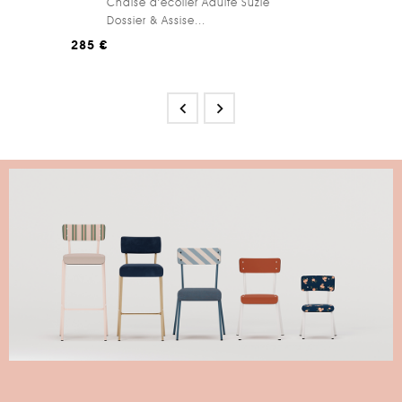
Chaise d’écolier Adulte Suzie
Dossier & Assise...
285 €

