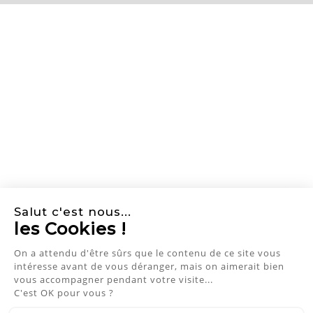
Salut c'est nous...
les Cookies !
On a attendu d'être sûrs que le
contenu de ce site vous intéresse
NEWSLETTER
avant de vous déranger, mais on aimerait bien vous
accompagner pendant votre visite...
C'est OK pour vous ?
J'accepte les conditions générales et