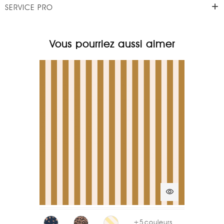
SERVICE PRO
Vous pourriez aussi aimer
visibility
+
5
couleurs