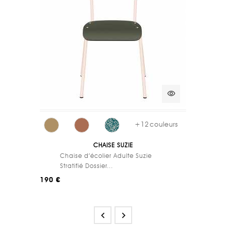
visibility
+
12
couleurs
CHAISE SUZIE
Chaise d’écolier Adulte Suzie
Stratifié Dossier...
190 €

